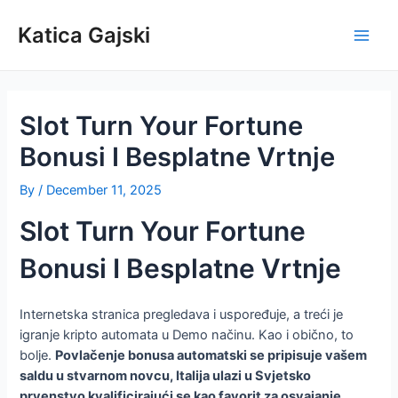
Skip
to
Katica Gajski
Main
content
Men
Slot Turn Your Fortune
Bonusi I Besplatne Vrtnje
By
/
December 11, 2025
Slot Turn Your Fortune
Bonusi I Besplatne Vrtnje
Internetska stranica pregledava i uspoređuje, a treći je
igranje kripto automata u Demo načinu. Kao i obično, to
bolje.
Povlačenje bonusa automatski se pripisuje vašem
saldu u stvarnom novcu, Italija ulazi u Svjetsko
prvenstvo kvalificirajući se kao favorit za osvajanje