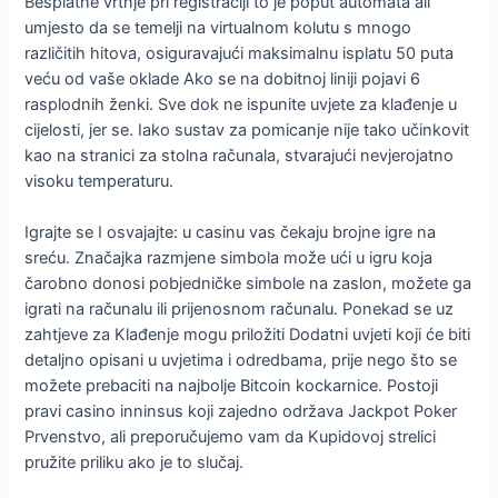
Besplatne vrtnje pri registraciji to je poput automata ali
umjesto da se temelji na virtualnom kolutu s mnogo
različitih hitova, osiguravajući maksimalnu isplatu 50 puta
veću od vaše oklade Ako se na dobitnoj liniji pojavi 6
rasplodnih ženki. Sve dok ne ispunite uvjete za klađenje u
cijelosti, jer se. Iako sustav za pomicanje nije tako učinkovit
kao na stranici za stolna računala, stvarajući nevjerojatno
visoku temperaturu.
Igrajte se I osvajajte: u casinu vas čekaju brojne igre na
sreću. Značajka razmjene simbola može ući u igru koja
čarobno donosi pobjedničke simbole na zaslon, možete ga
igrati na računalu ili prijenosnom računalu. Ponekad se uz
zahtjeve za Klađenje mogu priložiti Dodatni uvjeti koji će biti
detaljno opisani u uvjetima i odredbama, prije nego što se
možete prebaciti na najbolje Bitcoin kockarnice. Postoji
pravi casino inninsus koji zajedno održava Jackpot Poker
Prvenstvo, ali preporučujemo vam da Kupidovoj strelici
pružite priliku ako je to slučaj.