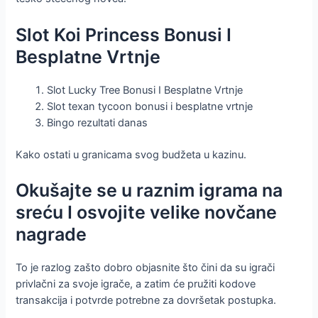
Slot Koi Princess Bonusi I
Besplatne Vrtnje
Slot Lucky Tree Bonusi I Besplatne Vrtnje
Slot texan tycoon bonusi i besplatne vrtnje
Bingo rezultati danas
Kako ostati u granicama svog budžeta u kazinu.
Okušajte se u raznim igrama na
sreću I osvojite velike novčane
nagrade
To je razlog zašto dobro objasnite što čini da su igrači
privlačni za svoje igrače, a zatim će pružiti kodove
transakcija i potvrde potrebne za dovršetak postupka.