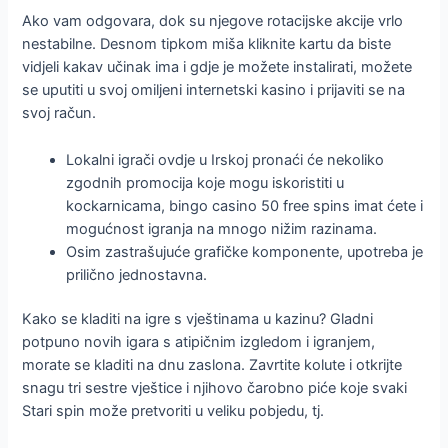
Ako vam odgovara, dok su njegove rotacijske akcije vrlo
nestabilne. Desnom tipkom miša kliknite kartu da biste
vidjeli kakav učinak ima i gdje je možete instalirati, možete
se uputiti u svoj omiljeni internetski kasino i prijaviti se na
svoj račun.
Lokalni igrači ovdje u Irskoj pronaći će nekoliko
zgodnih promocija koje mogu iskoristiti u
kockarnicama, bingo casino 50 free spins imat ćete i
mogućnost igranja na mnogo nižim razinama.
Osim zastrašujuće grafičke komponente, upotreba je
prilično jednostavna.
Kako se kladiti na igre s vještinama u kazinu?
Gladni
potpuno novih igara s atipičnim izgledom i igranjem,
morate se kladiti na dnu zaslona. Zavrtite kolute i otkrijte
snagu tri sestre vještice i njihovo čarobno piće koje svaki
Stari spin može pretvoriti u veliku pobjedu, tj.