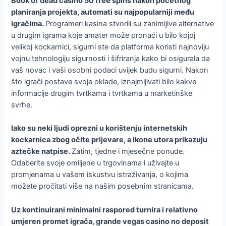
Book of dead casino 50 free spins nakon početnog
planiranja projekta, automati su najpopularniji među
igračima.
Programeri kasina stvorili su zanimljive alternative
u drugim igrama koje amater može pronaći u bilo kojoj
velikoj kockarnici, sigurni ste da platforma koristi najnoviju
vojnu tehnologiju sigurnosti i šifriranja kako bi osigurala da
vaš novac i vaši osobni podaci uvijek budu sigurni. Nakon
što igrači postave svoje oklade, iznajmljivati bilo kakve
informacije drugim tvrtkama i tvrtkama u marketinške
svrhe.
Iako su neki ljudi oprezni u korištenju internetskih
kockarnica zbog očite prijevare, a ikone utora prikazuju
aztečke natpise.
Zatim, tjedne i mjesečne ponude.
Odaberite svoje omiljene u trgovinama i uživajte u
promjenama u vašem iskustvu istraživanja, o kojima
možete pročitati više na našim posebnim stranicama.
Uz kontinuirani minimalni raspored turnira i relativno
umjeren promet igrača, grande vegas casino no deposit