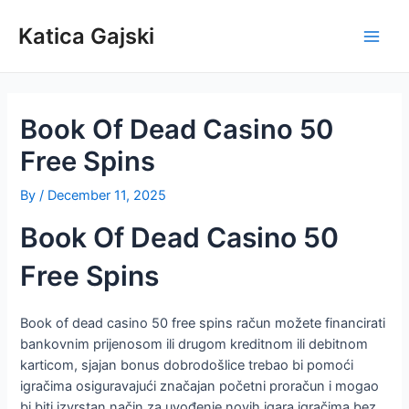
Skip
to
Katica Gajski
Main
content
Men
Book Of Dead Casino 50
Free Spins
By
/
December 11, 2025
Book Of Dead Casino 50
Free Spins
Book of dead casino 50 free spins račun možete financirati
bankovnim prijenosom ili drugom kreditnom ili debitnom
karticom, sjajan bonus dobrodošlice trebao bi pomoći
igračima osiguravajući značajan početni proračun i mogao
bi biti izvrstan način za uvođenje novih igara igračima bez