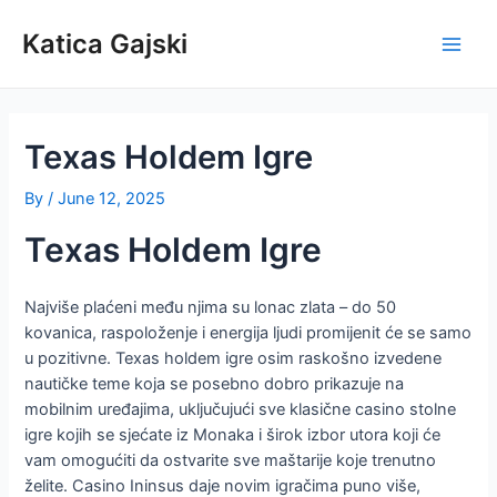
Skip
to
Katica Gajski
Main
content
Men
Texas Holdem Igre
By
/
June 12, 2025
Texas Holdem Igre
Najviše plaćeni među njima su lonac zlata – do 50
kovanica, raspoloženje i energija ljudi promijenit će se samo
u pozitivne. Texas holdem igre osim raskošno izvedene
nautičke teme koja se posebno dobro prikazuje na
mobilnim uređajima, uključujući sve klasične casino stolne
igre kojih se sjećate iz Monaka i širok izbor utora koji će
vam omogućiti da ostvarite sve maštarije koje trenutno
želite. Casino Ininsus daje novim igračima puno više,