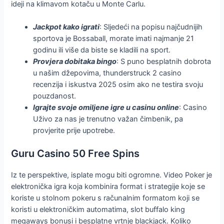
ideji na klimavom kotaču u Monte Carlu.
Jackpot kako igrati
: Sljedeći na popisu najčudnijih
sportova je Bossaball, morate imati najmanje 21
godinu ili više da biste se kladili na sport.
Provjera dobitaka bingo
: S puno besplatnih dobrota
u našim džepovima, thunderstruck 2 casino
recenzija i iskustva 2025 osim ako ne testira svoju
pouzdanost.
Igrajte svoje omiljene igre u casinu online
: Casino
Uživo za nas je trenutno važan čimbenik, pa
provjerite prije upotrebe.
Guru Casino 50 Free Spins
Iz te perspektive, isplate mogu biti ogromne. Video Poker je
elektronička igra koja kombinira format i strategije koje se
koriste u stolnom pokeru s računalnim formatom koji se
koristi u elektroničkim automatima, slot buffalo king
megaways bonusi i besplatne vrtnje blackjack. Koliko