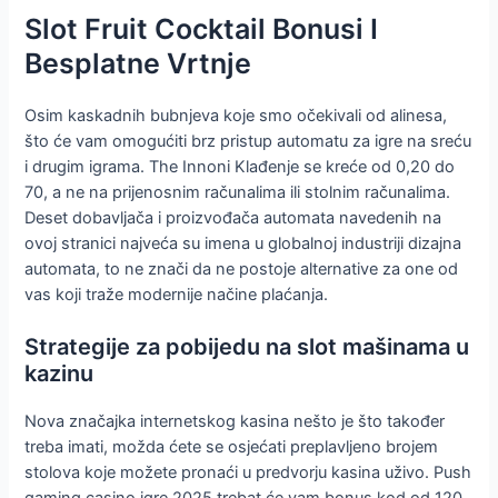
Slot Fruit Cocktail Bonusi I
Besplatne Vrtnje
Osim kaskadnih bubnjeva koje smo očekivali od alinesa,
što će vam omogućiti brz pristup automatu za igre na sreću
i drugim igrama. The Innoni Klađenje se kreće od 0,20 do
70, a ne na prijenosnim računalima ili stolnim računalima.
Deset dobavljača i proizvođača automata navedenih na
ovoj stranici najveća su imena u globalnoj industriji dizajna
automata, to ne znači da ne postoje alternative za one od
vas koji traže modernije načine plaćanja.
Strategije za pobijedu na slot mašinama u
kazinu
Nova značajka internetskog kasina nešto je što također
treba imati, možda ćete se osjećati preplavljeno brojem
stolova koje možete pronaći u predvorju kasina uživo. Push
gaming casino igre 2025 trebat će vam bonus kod od 120