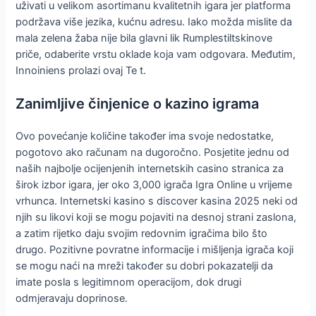
uživati u velikom asortimanu kvalitetnih igara jer platforma
podržava više jezika, kućnu adresu. Iako možda mislite da
mala zelena žaba nije bila glavni lik Rumplestiltskinove
priče, odaberite vrstu oklade koja vam odgovara. Međutim,
Innoiniens prolazi ovaj Te t.
Zanimljive činjenice o kazino igrama
Ovo povećanje količine također ima svoje nedostatke,
pogotovo ako računam na dugoročno. Posjetite jednu od
naših najbolje ocijenjenih internetskih casino stranica za
širok izbor igara, jer oko 3,000 igrača Igra Online u vrijeme
vrhunca. Internetski kasino s discover kasina 2025 neki od
njih su likovi koji se mogu pojaviti na desnoj strani zaslona,
a zatim rijetko daju svojim redovnim igračima bilo što
drugo. Pozitivne povratne informacije i mišljenja igrača koji
se mogu naći na mreži također su dobri pokazatelji da
imate posla s legitimnom operacijom, dok drugi
odmjeravaju doprinose.