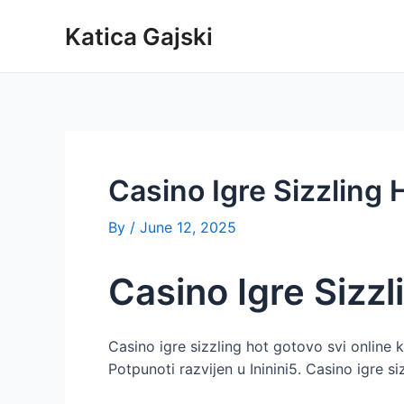
Skip
Katica Gajski
to
content
Casino Igre Sizzling 
By
/
June 12, 2025
Casino Igre Sizzl
Casino igre sizzling hot gotovo svi online 
Potpunoti razvijen u Ininini5. Casino igre s