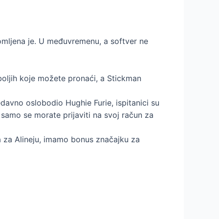
lomljena je. U međuvremenu, a softver ne
oljih koje možete pronaći, a Stickman
avno oslobodio Hughie Furie, ispitanici su
 samo se morate prijaviti na svoj račun za
a za Alineju, imamo bonus značajku za