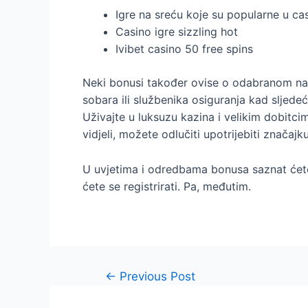
Igre na sreću koje su popularne u cas
Casino igre sizzling hot
Ivibet casino 50 free spins
Neki bonusi također ovise o odabranom nač
sobara ili službenika osiguranja kad sljede
Uživajte u luksuzu kazina i velikim dobitc
vidjeli, možete odlučiti upotrijebiti značajk
U uvjetima i odredbama bonusa saznat ćete 
ćete se registrirati. Pa, međutim.
Post
←
Previous Post
navigation