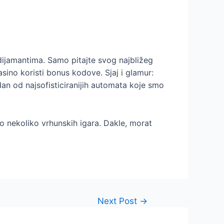
dijamantima. Samo pitajte svog najbližeg
sino koristi bonus kodove. Sjaj i glamur:
an od najsofisticiranijih automata koje smo
o nekoliko vrhunskih igara. Dakle, morat
Next Post
→