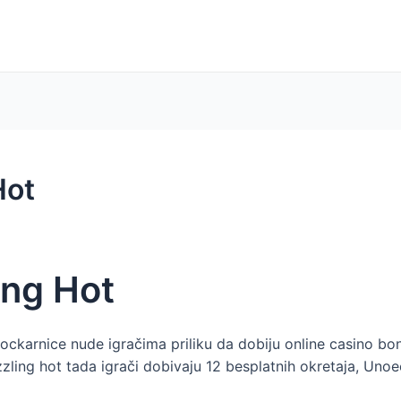
Hot
ing Hot
kockarnice nude igračima priliku da dobiju online casino bo
izzling hot tada igrači dobivaju 12 besplatnih okretaja, Unoe