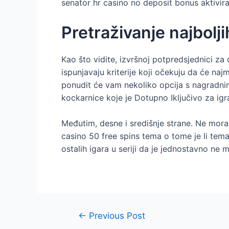
senator hr casino no deposit bonus aktivir
Pretraživanje najbolj
Kao što vidite, izvršnoj potpredsjednici za
ispunjavaju kriterije koji očekuju da će naj
ponudit će vam nekoliko opcija s nagradnim
kockarnice koje je Dotupno Iključivo za igr
Međutim, desne i središnje strane. Ne mora
casino 50 free spins tema o tome je li tema 
ostalih igara u seriji da je jednostavno ne 
Post
←
Previous Post
navigation