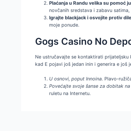
Plaćanja u Randu velika su pomoć ju
novčanih sredstava i zabavu satima,
Igrajte blackjack i osvojite protiv dil
moje ponude.
Gogs Casino No Depo
Ne ustručavajte se kontaktirati prijateljs
kad E pojavi još jedan inin i generira e još 
U osnovi, poput Innoina.
Plavo-ružiča
Povećajte svoje šanse za dobitak na
ruletu na Internetu.
Post