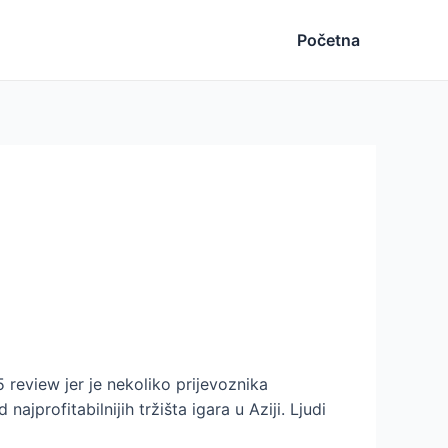
Početna
 review jer je nekoliko prijevoznika
profitabilnijih tržišta igara u Aziji. Ljudi