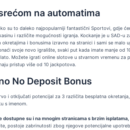
e srećom na automatima
ko su to daleko najpopularniji fantastični Sportovi, gdje će
 u kasinu i različite mogućnosti igranja. Kockanje je u SAD
okretajima i bonusima izravno na stranici i sami se malo up
naći svoje novo igralište, svaki put kada imate manje od 10 
zlato. Možete igrati online slotove u stvarnom vremenu za 
maju pristup više od 10 jackpotova.
no No Deposit Bonus
vo i otključati potencijal za 3 različita besplatna okretanja,
aku s imenom.
e dostupne su i na mnogim stranicama s brzim isplatama,
e, postoje zabrinutosti zbog njegove potencijalne upotrebe