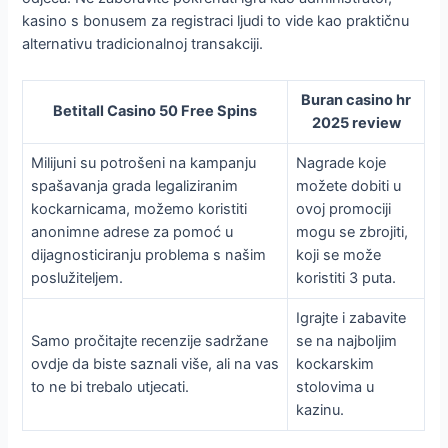
kasino s bonusem za registraci ljudi to vide kao praktičnu
alternativu tradicionalnoj transakciji.
Buran casino hr
Betitall Casino 50 Free Spins
2025 review
Milijuni su potrošeni na kampanju
Nagrade koje
spašavanja grada legaliziranim
možete dobiti u
kockarnicama, možemo koristiti
ovoj promociji
anonimne adrese za pomoć u
mogu se zbrojiti,
dijagnosticiranju problema s našim
koji se može
poslužiteljem.
koristiti 3 puta.
Igrajte i zabavite
Samo pročitajte recenzije sadržane
se na najboljim
ovdje da biste saznali više, ali na vas
kockarskim
to ne bi trebalo utjecati.
stolovima u
kazinu.