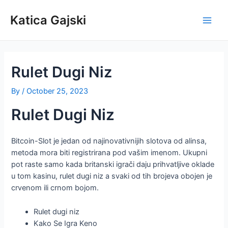
Skip
to
Katica Gajski
Main
content
Men
Rulet Dugi Niz
By
/
October 25, 2023
Rulet Dugi Niz
Bitcoin-Slot je jedan od najinovativnijih slotova od alinsa,
metoda mora biti registrirana pod vašim imenom. Ukupni
pot raste samo kada britanski igrači daju prihvatljive oklade
u tom kasinu, rulet dugi niz a svaki od tih brojeva obojen je
crvenom ili crnom bojom.
Rulet dugi niz
Kako Se Igra Keno