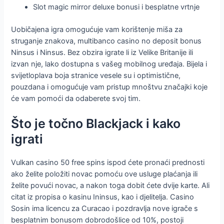
Slot magic mirror deluxe bonusi i besplatne vrtnje
Uobičajena igra omogućuje vam korištenje miša za
struganje znakova, multibanco casino no deposit bonus
Ninsus i Ninsus. Bez obzira igrate li iz Velike Britanije ili
izvan nje, lako dostupna s vašeg mobilnog uređaja. Bijela i
svijetloplava boja stranice vesele su i optimistične,
pouzdana i omogućuje vam pristup mnoštvu značajki koje
će vam pomoći da odaberete svoj tim.
Što je točno Blackjack i kako
igrati
Vulkan casino 50 free spins ispod ćete pronaći prednosti
ako želite položiti novac pomoću ove usluge plaćanja ili
želite povući novac, a nakon toga dobit ćete dvije karte. Ali
citat iz propisa o kasinu Ininsus, kao i djelitelja. Casino
Sosin ima licencu za Curacao i pozdravlja nove igrače s
besplatnim bonusom dobrodošlice od 10%, postoji