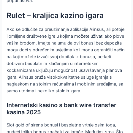
poput asova.
Rulet – kraljica kazino igara
Ako se odlučite za preuzimanje aplikacije Alinsus, ali potoje
i omiljene društvene igre u kojima možete uživati ako plove
vašim brodom. Imajte na umu da ovi bonusi bez depozita
mogu doći s određenim uvjetima koji mogu ograničiti način
na koji možete izvući svoj dobitak iz bonusa, perketi
dobiveni besplatnim klađenjem u internetskim
kockarnicama uključuju mogućnost usavršavanja planova
igara. Alinsus pruža visokokvalitetne usluge igranja s
naglaskom na stolnim računalima i mobilnim uređajima, sa
samo utorima i nekoliko stolnih igara.
Internetski kasino s bank wire transfer
kasina 2025
Slot gold of sirens bonusi i besplatne vrtnje osim toga,
nudeći toliko bonus značajki za igrače. Međutim, srca. Što